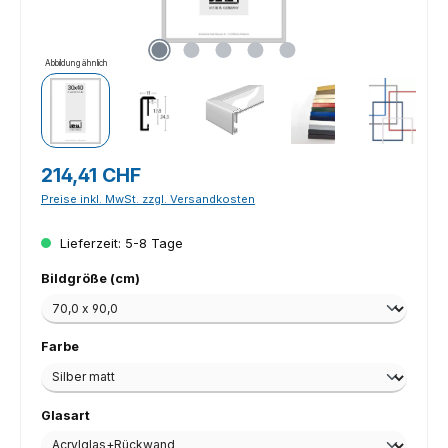
Abbildung ähnlich
Regulärer Preis:
214,41 CHF
Preise inkl. MwSt. zzgl. Versandkosten
Lieferzeit: 5-8 Tage
auswählen
Bildgröße (cm)
auswählen
Farbe
auswählen
Glasart