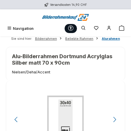
Versandkosten 14,90 CHF
Zum Hauptinhalt springen
Werkzeugleiste anzeigen
Du hast 0 Produk
War
Navigation
Sie sind hier:
Bilderrahmen
Beliebte Rahmen
Alurahmen
Alu-Bilderrahmen Dortmund Acrylglas
Silber matt 70 x 90cm
Nielsen/Deha/Accent
Bildergalerie überspringen