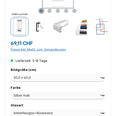
Abbildung ähnlich
Regulärer Preis:
69,11 CHF
Preise inkl. MwSt. zzgl. Versandkosten
Lieferzeit: 5-8 Tage
auswählen
Bildgröße (cm)
auswählen
Farbe
auswählen
Glasart