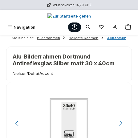
Versandkosten 14,90 CHF
Zum Hauptinhalt springen
Werkzeugleiste anzeigen
Du hast 0 Produk
War
Navigation
Sie sind hier:
Bilderrahmen
Beliebte Rahmen
Alurahmen
Alu-Bilderrahmen Dortmund
Antireflexglas Silber matt 30 x 40cm
Nielsen/Deha/Accent
Bildergalerie überspringen