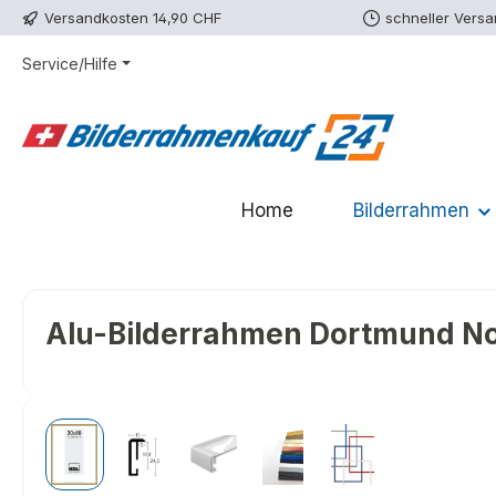
Versandkosten 14,90 CHF
schneller Vers
m Hauptinhalt springen
Zur Suche springen
Zur Hauptnavigation springen
Service/Hilfe
Home
Bilderrahmen
Alu-Bilderrahmen Dortmund Nor
Bildergalerie überspringen