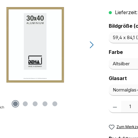
Lieferzeit
Bildgröße (
ausw
Farbe
aus
Glasart
Produkt Anzah
ich
Zum Merkze