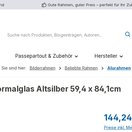
and
Gute Rahmen, guter Preis – perfekt für Ihr Z
Passepartout & Zubehör
Hersteller
Sie sind hier:
Bilderrahmen
Beliebte Rahmen
Alurahmen
malglas Altsilber 59,4 x 84,1cm
Regulärer Pr
144,2
Preise inkl. M