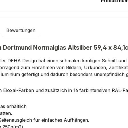
Produktnu
Bewertungen
 Dortmund Normalglas Altsilber 59,4 x 84,1
er DEHA Design hat einen schmalen kantigen Schnitt und e
rvorragend zum Einrahmen von Bildern, Urkunden, Zertifik
Aluminium gefertigt und dadurch besonders unempfindlich
Eloxal-Farben und zusätzlich in 16 farbintensiven RAL-Far
as erhältlich
atten.
Seitenausgleich für einfaches Aufhängen.
n 250g(m2).