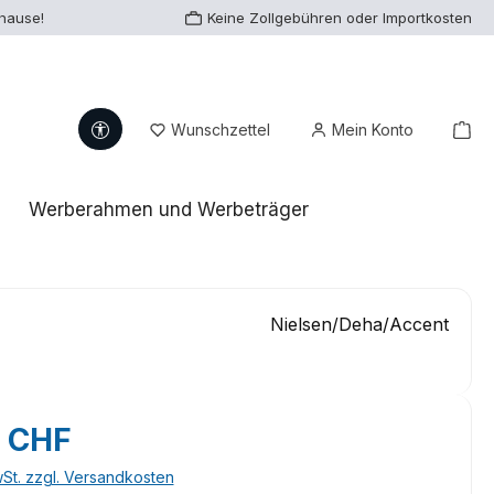
uhause!
Keine Zollgebühren oder Importkosten
Werkzeugleiste anzeigen
Du hast 0 Produkte auf dem Me
War
Wunschzettel
Mein Konto
Werberahmen und Werbeträger
Nielsen/Deha/Accent
eis:
4 CHF
wSt. zzgl. Versandkosten