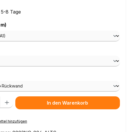
: 5-8 Tage
auswählen
cm)
ählen
wählen
l: Gib den gewünschten Wert ein oder benutze die Schaltflächen um
In den Warenkorb
ttel hinzufügen