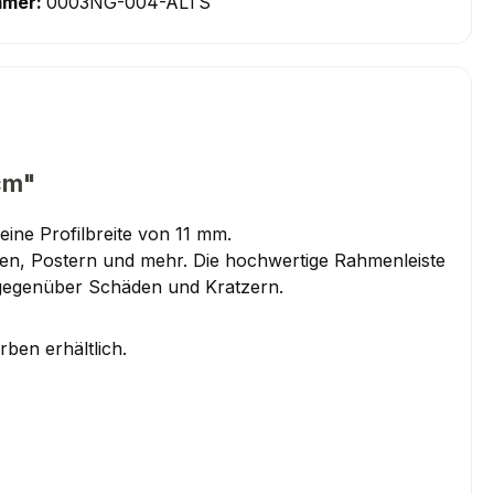
mmer:
0003NG-004-ALTS
cm"
ine Profilbreite von 11 mm.
aten, Postern und mehr. Die hochwertige Rahmenleiste
 gegenüber Schäden und Kratzern.
ben erhältlich.