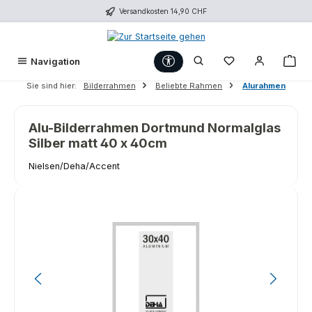
Versandkosten 14,90 CHF
Zum Hauptinhalt springen
Werkzeugleiste anzeigen
Du hast 0 Produk
War
Navigation
Sie sind hier:
Bilderrahmen
Beliebte Rahmen
Alurahmen
Alu-Bilderrahmen Dortmund Normalglas
Silber matt 40 x 40cm
Nielsen/Deha/Accent
Bildergalerie überspringen