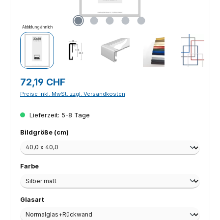
Abbildung ähnlich
Regulärer Preis:
72,19 CHF
Preise inkl. MwSt. zzgl. Versandkosten
Lieferzeit: 5-8 Tage
auswählen
Bildgröße (cm)
auswählen
Farbe
auswählen
Glasart