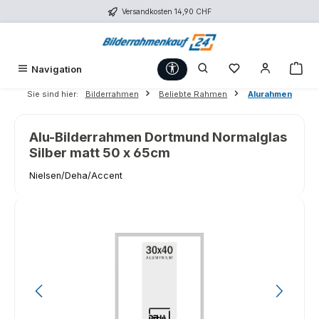
Versandkosten 14,90 CHF
Zum Hauptinhalt springen
Werkzeugleiste anzeigen
Du hast 0 Produk
War
Navigation
Sie sind hier:
Bilderrahmen
Beliebte Rahmen
Alurahmen
Alu-Bilderrahmen Dortmund Normalglas
Silber matt 50 x 65cm
Nielsen/Deha/Accent
Bildergalerie überspringen