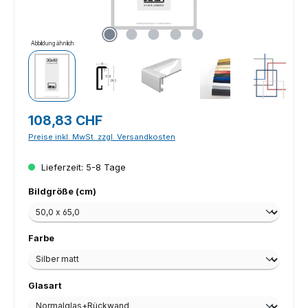
Abbildung ähnlich
Regulärer Preis:
108,83 CHF
Preise inkl. MwSt. zzgl. Versandkosten
Lieferzeit: 5-8 Tage
auswählen
Bildgröße (cm)
auswählen
Farbe
auswählen
Glasart