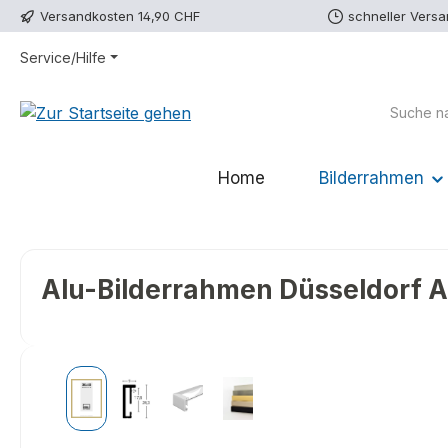
Versandkosten 14,90 CHF
schneller Vers
m Hauptinhalt springen
Zur Suche springen
Zur Hauptnavigation springen
Service/Hilfe
Home
Bilderrahmen
Alu-Bilderrahmen Düsseldorf An
Bildergalerie überspringen