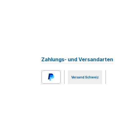
Zahlungs- und Versandarten
Versand Schweiz
PayPal
Benutzerdefiniertes Bild 1
Vorkasse