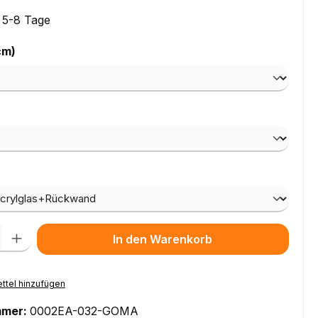
: 5-8 Tage
auswählen
cm)
ählen
wählen
l: Gib den gewünschten Wert ein oder benutze die Schaltflächen um
In den Warenkorb
ttel hinzufügen
mmer:
0002EA-032-GOMA