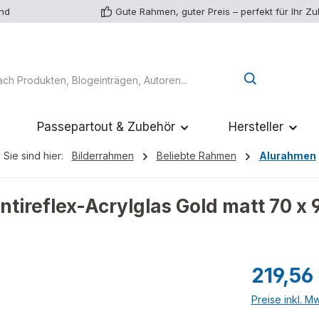
and
Gute Rahmen, guter Preis – perfekt für Ihr Z
Passepartout & Zubehör
Hersteller
Sie sind hier:
Bilderrahmen
Beliebte Rahmen
Alurahmen
tireflex-Acrylglas Gold matt 70 x
Regulärer Pr
219,56
Preise inkl. M