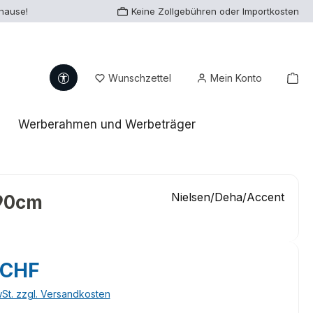
uhause!
Keine Zollgebühren oder Importkosten
Werkzeugleiste anzeigen
Du hast 0 Produkte auf dem Me
War
Wunschzettel
Mein Konto
Werberahmen und Werbeträger
Nielsen/Deha/Accent
 90cm
eis:
 CHF
wSt. zzgl. Versandkosten