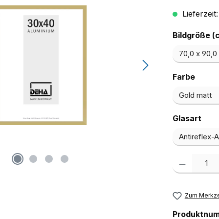
Lieferzeit
Bildgröße (
ausw
Farbe
aus
Glasart
Produkt Anzah
Zum Merkze
Produktnu