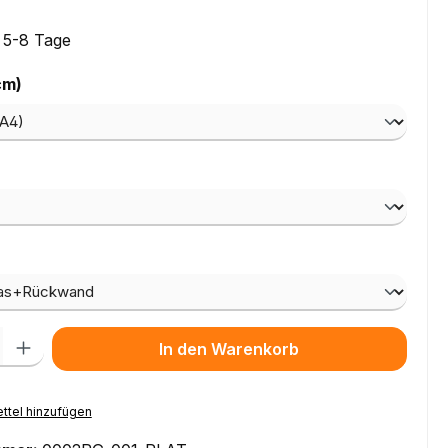
: 5-8 Tage
auswählen
cm)
ählen
wählen
l: Gib den gewünschten Wert ein oder benutze die Schaltflächen um
In den Warenkorb
ttel hinzufügen