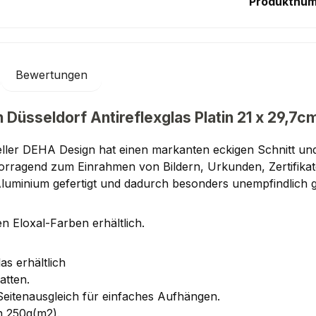
Produktnu
Bewertungen
Düsseldorf Antireflexglas Platin 21 x 29,7c
ller DEHA Design hat einen markanten eckigen Schnitt und
rvorragend zum Einrahmen von Bildern, Urkunden, Zertifik
Aluminium gefertigt und dadurch besonders unempfindlich
n Eloxal-Farben erhältlich.
as erhältlich
atten.
Seitenausgleich für einfaches Aufhängen.
n 250g(m2).