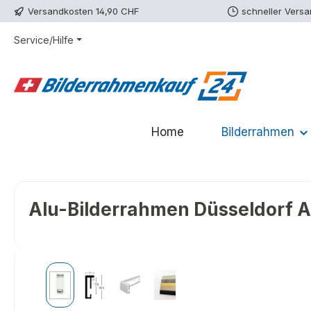
Versandkosten 14,90 CHF
schneller Vers
m Hauptinhalt springen
Zur Suche springen
Zur Hauptnavigation springen
Service/Hilfe
Home
Bilderrahmen
Alu-Bilderrahmen Düsseldorf Ant
Bildergalerie überspringen