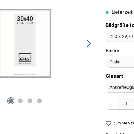
Lieferzeit
Bildgröße (
ausw
Farbe
aus
Glasart
Produkt Anzah
Zum Merkze