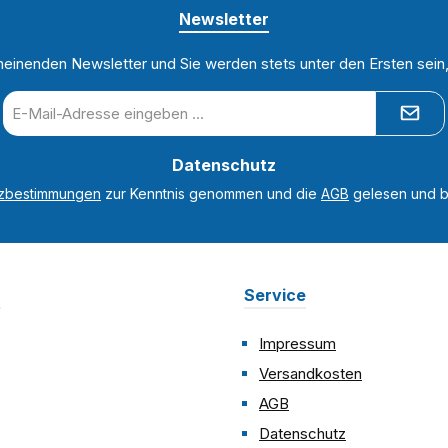
Newsletter
heinenden Newsletter und Sie werden stets unter den Ersten sei
E-
Mail-
Adresse
Datenschutz
*
tzbestimmungen
zur Kenntnis genommen und die
AGB
gelesen und bi
n
Service
Impressum
Versandkosten
AGB
Datenschutz