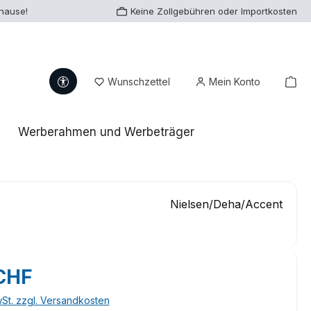
uhause!
Keine Zollgebühren oder Importkosten
Werkzeugleiste anzeigen
Du hast 0 Produkte auf dem Me
War
Wunschzettel
Mein Konto
Werberahmen und Werbeträger
Nielsen/Deha/Accent
eis:
CHF
wSt. zzgl. Versandkosten