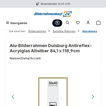
Versandkosten 14,90 CHF
Zum Hauptinhalt springen
Werkzeugleiste anzeigen
Du hast 0 Produk
War
Navigation
Sie sind hier:
Bilderrahmen
Beliebte Rahmen
Alurahmen
Alu-Bilderrahmen Duisburg Antireflex-
Acrylglas Altsilber 84,1 x 118,9cm
Nielsen/Deha/Accent
Bildergalerie überspringen