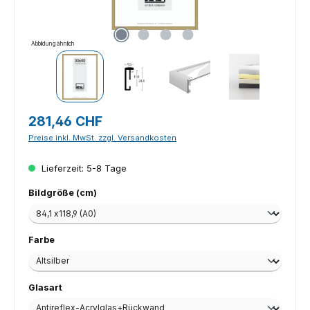
Abbildung ähnlich
Regulärer Preis:
281,46 CHF
Preise inkl. MwSt. zzgl. Versandkosten
Lieferzeit: 5-8 Tage
auswählen
Bildgröße (cm)
auswählen
Farbe
auswählen
Glasart