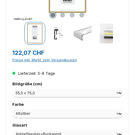
Abbildung ähnlich
Regulärer Preis:
122,07 CHF
Preise inkl. MwSt. zzgl. Versandkosten
Lieferzeit: 5-8 Tage
auswählen
Bildgröße (cm)
auswählen
Farbe
auswählen
Glasart