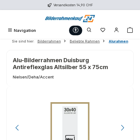
Versandkosten 14,90 CHF
Zum Hauptinhalt springen
Werkzeugleiste anzeigen
Du hast 0 Produk
War
Navigation
Sie sind hier:
Bilderrahmen
Beliebte Rahmen
Alurahmen
Alu-Bilderrahmen Duisburg
Antireflexglas Altsilber 55 x 75cm
Nielsen/Deha/Accent
Bildergalerie überspringen