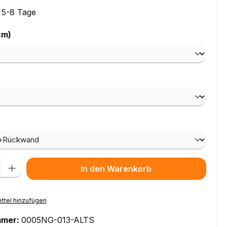
: 5-8 Tage
auswählen
cm)
ählen
wählen
l: Gib den gewünschten Wert ein oder benutze die Schaltflächen um
In den Warenkorb
ttel hinzufügen
mmer:
0005NG-013-ALTS