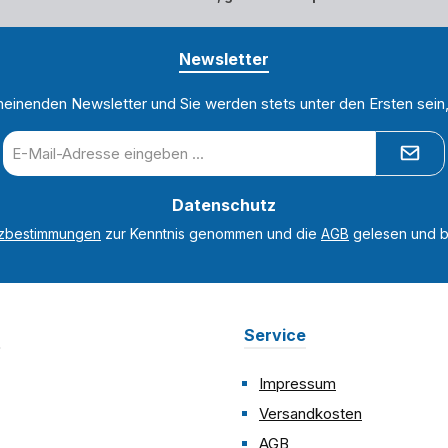
Newsletter
heinenden Newsletter und Sie werden stets unter den Ersten sei
E-
Mail-
Adresse
Datenschutz
*
tzbestimmungen
zur Kenntnis genommen und die
AGB
gelesen und bi
n
Service
Impressum
Versandkosten
AGB