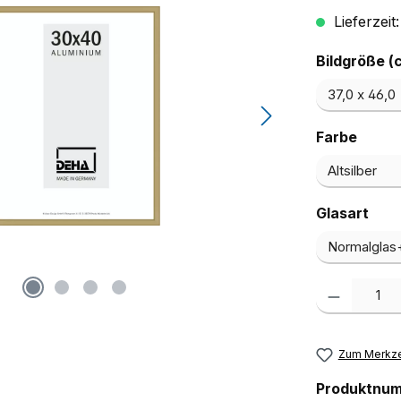
Lieferzeit
Bildgröße (
ausw
Farbe
aus
Glasart
Produkt Anzah
Zum Merkze
Produktnu