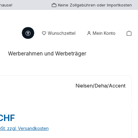
uhause!
Keine Zollgebühren oder Importkosten
Werkzeugleiste anzeigen
Du hast 0 Produkte auf dem Me
War
Wunschzettel
Mein Konto
Werberahmen und Werbeträger
Nielsen/Deha/Accent
eis:
 CHF
wSt. zzgl. Versandkosten