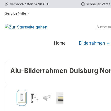
Versandkosten 14,90 CHF
schneller Vers
m Hauptinhalt springen
Zur Suche springen
Zur Hauptnavigation springen
Service/Hilfe
Home
Bilderrahmen
Alu-Bilderrahmen Duisburg Nor
Bildergalerie überspringen