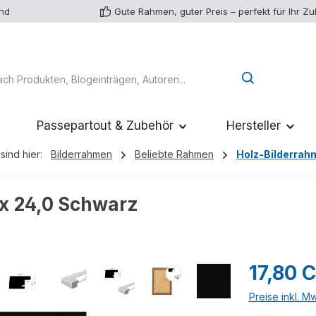
and
Gute Rahmen, guter Preis – perfekt für Ihr Z
Passepartout & Zubehör
Hersteller
sind hier:
Bilderrahmen
Beliebte Rahmen
Holz-Bilderrah
x 24,0 Schwarz
Regulärer Pr
17,80 
Preise inkl. M