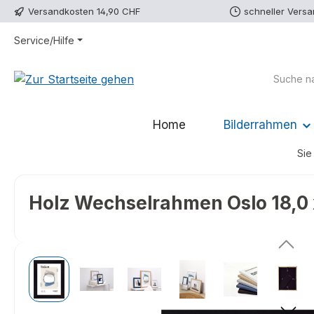
Versandkosten 14,90 CHF
schneller Vers
m Hauptinhalt springen
Zur Suche springen
Zur Hauptnavigation springen
Service/Hilfe
Home
Bilderrahmen
Sie 
Holz Wechselrahmen Oslo 18,0 
Bildergalerie überspringen