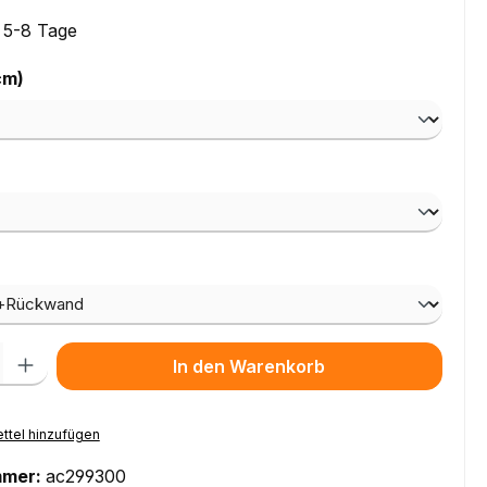
: 5-8 Tage
auswählen
cm)
ählen
wählen
l: Gib den gewünschten Wert ein oder benutze die Schaltflächen um
In den Warenkorb
ttel hinzufügen
mmer:
ac299300