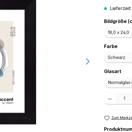
Lieferzeit
Bildgröße (
ausw
Farbe
aus
Glasart
Produkt Anzah
Zum Merkze
Produktnu