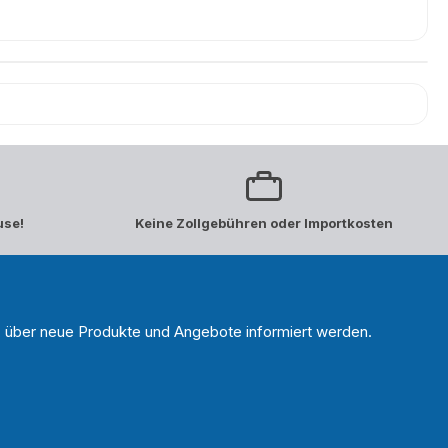
use!
Keine Zollgebühren oder Importkosten
n, über neue Produkte und Angebote informiert werden.