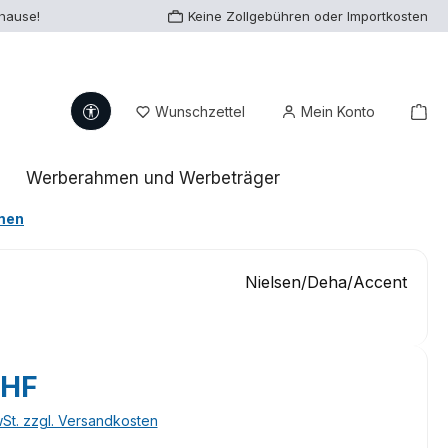
uhause!
Keine Zollgebühren oder Importkosten
Werkzeugleiste anzeigen
Du hast 0 Produkte auf dem Me
War
Wunschzettel
Mein Konto
Werberahmen und Werbeträger
men
Nielsen/Deha/Accent
eis:
CHF
wSt. zzgl. Versandkosten