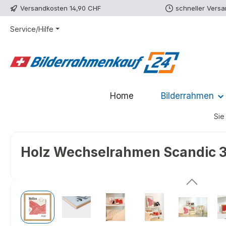
Versandkosten 14,90 CHF
schneller Vers
m Hauptinhalt springen
Zur Suche springen
Zur Hauptnavigation springen
Service/Hilfe
Home
Bilderrahmen
Sie 
Holz Wechselrahmen Scandic 3
Bildergalerie überspringen