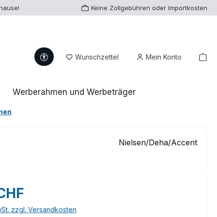
uhause!
Keine Zollgebühren oder Importkosten
Werkzeugleiste anzeigen
Du hast 0 Produkte auf dem Me
War
Wunschzettel
Mein Konto
Werberahmen und Werbeträger
men
Nielsen/Deha/Accent
eis:
 CHF
wSt. zzgl. Versandkosten