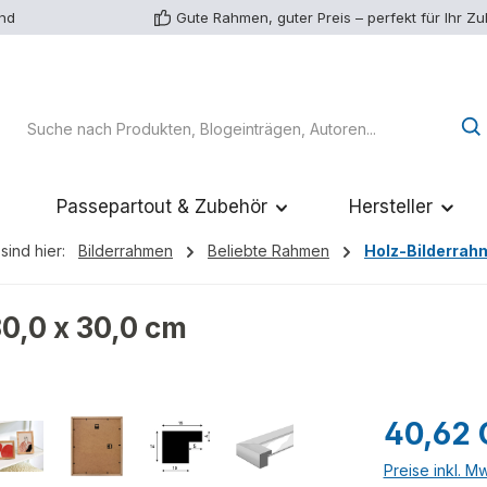
and
Gute Rahmen, guter Preis – perfekt für Ihr Z
Passepartout & Zubehör
Hersteller
sind hier:
Bilderrahmen
Beliebte Rahmen
Holz-Bilderrah
0,0 x 30,0 cm
Regulärer Pr
40,62
Preise inkl. M