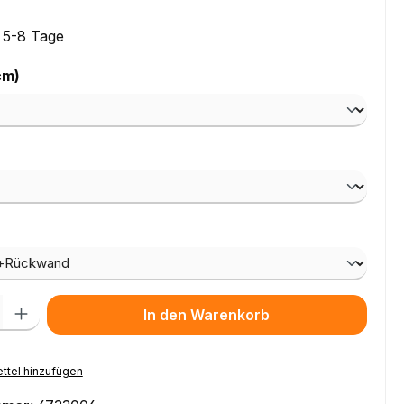
: 5-8 Tage
auswählen
cm)
ählen
wählen
l: Gib den gewünschten Wert ein oder benutze die Schaltflächen um
In den Warenkorb
ttel hinzufügen