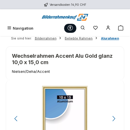
Versandkosten 14,90 CHF
Zum Hauptinhalt springen
Werkzeugleiste anzeigen
Du hast 0 Produk
War
Navigation
Sie sind hier:
Bilderrahmen
Beliebte Rahmen
Alurahmen
Wechselrahmen Accent Alu Gold glanz
10,0 x 15,0 cm
Nielsen/Deha/Accent
Bildergalerie überspringen