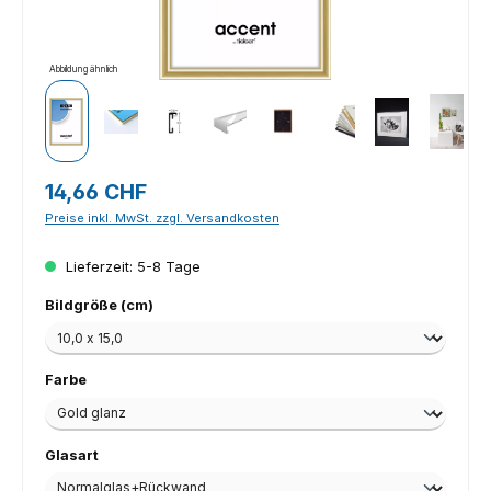
Abbildung ähnlich
Regulärer Preis:
14,66 CHF
Preise inkl. MwSt. zzgl. Versandkosten
Lieferzeit: 5-8 Tage
auswählen
Bildgröße (cm)
auswählen
Farbe
auswählen
Glasart