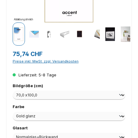
Abbildung ähnlich
Regulärer Preis:
75,74 CHF
Preise inkl. MwSt. zzgl. Versandkosten
Lieferzeit: 5-8 Tage
auswählen
Bildgröße (cm)
auswählen
Farbe
auswählen
Glasart