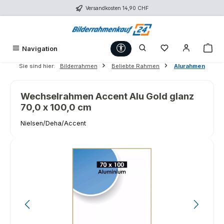
Versandkosten 14,90 CHF
Zum Hauptinhalt springen
Werkzeugleiste anzeigen
Du hast 0 Produk
War
Navigation
Sie sind hier:
Bilderrahmen
Beliebte Rahmen
Alurahmen
Wechselrahmen Accent Alu Gold glanz
70,0 x 100,0 cm
Nielsen/Deha/Accent
Bildergalerie überspringen