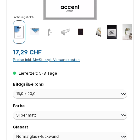
Abbildung ähnlich
Regulärer Preis:
17,29 CHF
Preise inkl. MwSt. zzgl. Versandkosten
Lieferzeit: 5-8 Tage
auswählen
Bildgröße (cm)
auswählen
Farbe
auswählen
Glasart