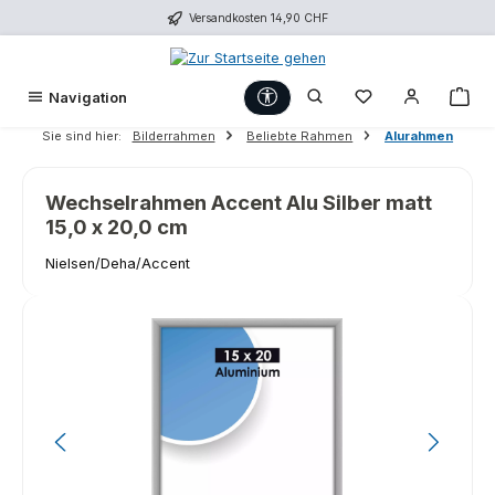
Versandkosten 14,90 CHF
Zum Hauptinhalt springen
Werkzeugleiste anzeigen
Du hast 0 Produk
War
Navigation
Sie sind hier:
Bilderrahmen
Beliebte Rahmen
Alurahmen
Wechselrahmen Accent Alu Silber matt
15,0 x 20,0 cm
Nielsen/Deha/Accent
Bildergalerie überspringen