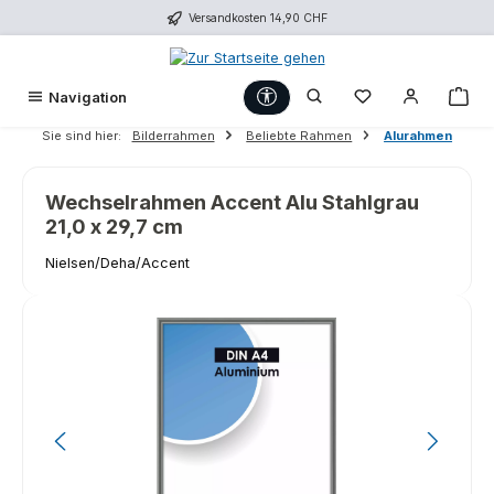
Versandkosten 14,90 CHF
Zum Hauptinhalt springen
Werkzeugleiste anzeigen
Du hast 0 Produk
War
Navigation
Sie sind hier:
Bilderrahmen
Beliebte Rahmen
Alurahmen
Wechselrahmen Accent Alu Stahlgrau
21,0 x 29,7 cm
Nielsen/Deha/Accent
Bildergalerie überspringen