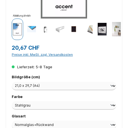
Abbildung ähnlich
Regulärer Preis:
20,67 CHF
Preise inkl. MwSt. zzgl. Versandkosten
Lieferzeit: 5-8 Tage
auswählen
Bildgröße (cm)
auswählen
Farbe
auswählen
Glasart